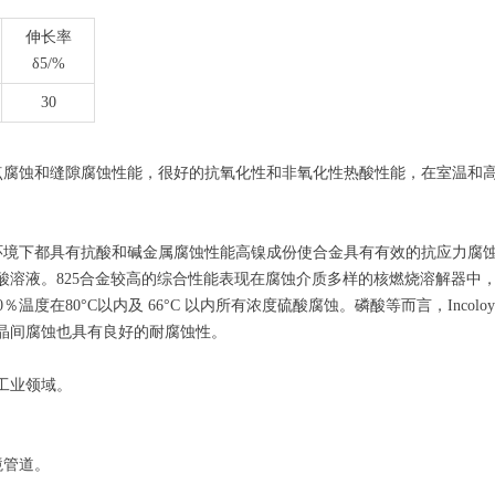
伸长率
δ5/%
30
好的耐点腐蚀和缝隙腐蚀性能，很好的抗氧化性和非氧化性热酸性能，在室温和
化和还原环境下都具有抗酸和碱金属腐蚀性能高镍成份使合金具有有效的抗应力
酸溶液。825合金较高的综合性能表现在腐蚀介质多样的核燃烧溶解器中
为60％温度在80°C以内及 66°C 以内所有浓度硫酸腐蚀。磷酸等而言，Inc
晶间腐蚀也具有良好的耐腐蚀性。
的工业领域。
境管道。