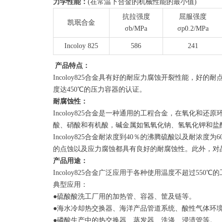
力学性能：
(在常温下合金的机械性能的最小值)
抗拉强度
屈服强度
凯珉合金
σb/MPa
σp0.2/MPa
Incoloy 825
586
241
产品特点：
Incoloy825合金具有好的耐应力腐蚀开裂性能，
度达450℃的压力容器的认证。
耐腐蚀性：
Incoloy825合金是一种通用的工程合金，在氧
酸、硝酸和有机酸，碱金属如氢氧化钠、氢氧化钾和盐
Incoloy825合金耐浓度到40％的沸腾硫酸以及耐浓度
的点蚀以及应力腐蚀都具有良好的耐腐蚀性。此外，对
产品用途：
Incoloy825合金广泛应用于各种使用温度不超过550℃
典型应用：
●硫酸酸洗工厂用的加热管、容器、筐及链等。
●海水冷却热交换器、海洋产品管道系统、酸性气体环
●磷酸生产中的热交换器、蒸发器、洗涤、浸渍管等。