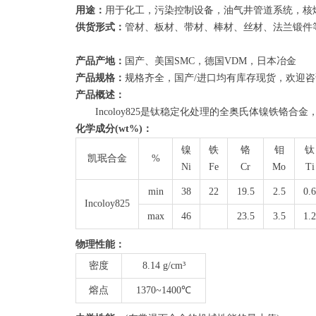
用途：
用于化工，污染控制设备，油气井管道系统，核
供货形式：
管材、板材、带材、棒材、丝材、法兰锻件
产品产地：
国产、美国SMC，德国VDM，日本冶金
产品规格：
规格齐全，国产/进口均有库存现货，欢迎
产品概述：
Incoloy825是钛稳定化处理的全奥氏体镍铁铬合金
化学成分(wt%)：
镍
铁
铬
钼
钛
凯珉合金
%
Ni
Fe
Cr
Mo
Ti
min
38
22
19.5
2.5
0.6
Incoloy825
max
46
23.5
3.5
1.2
物理性能：
密度
8.14 g/cm³
熔点
1370~1400℃