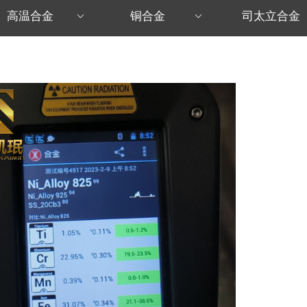
高温合金
铜合金
司太立合金
ꀁ
ꀁ