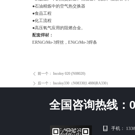
●石油精炼中的空气热交换器
●食品工程
●化工流程
●高压氧气应用的阻燃合金。
配套焊材：
ERNiCrMo-3焊丝，ENiCrMo-3焊条
前一个：
Incoloy 020 (N08020)
ꄴ
后一个：
Incoloy330（N08330|1.4886|RA330）
ꄲ
全国咨询热线：
手机：
133