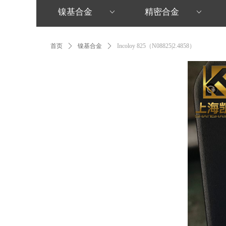
镍基合金
精密合金
ꀁ
ꀁ
首页
ꄲ
镍基合金
ꄲ
Incoloy 825（N08825|2.4858）