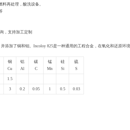
燃料再处理，酸洗设备。
等
咨询，支持加工定制
，并添加了铜和钼。Incoloy 825是一种通用的工程合金，在氧化和还
铜
铝
碳
锰
硅
硫
Cu
Al
C
Mn
Si
S
1.5
3
0.2
0.05
1
0.5
0.03