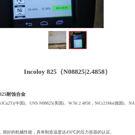
Incoloy 825（N08825|2.4858）
y825耐蚀合金
42Mo3Cu2Ti(中国)、UNS N08825(美国)、W.Nr.2.4858，NiCr21Mo(德国)
很好的机械性能，具有制造温度达450℃的压力容器的认证。