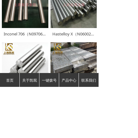
Inconel 706（N09706/GH2706​​​​​​​）
Hastelloy X（N06002/2.4665/哈氏X）
首页
关于凯珉
一键拨号
产品中心
联系我们
Hastelloy C（N10002/NS333/哈氏C）
Haynes230（N06230|2.4733）
上一页
1
/
8
下一页
版权所有©
上海凯珉金属材料有限公司