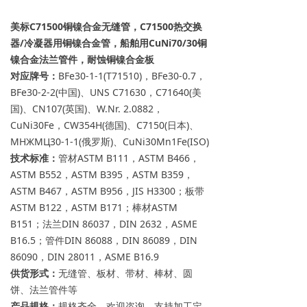
美标C71500铜镍合金无缝管，C71500热交换
器/冷凝器用铜镍合金管，船舶用CuNi70/30铜
镍合金法兰管件，耐蚀铜镍合金板
对应牌号：
BFe30-1-1(T71510)，BFe30-0.7，
BFe30-2-2(中国)、UNS C71630，C71640(美
国)、CN107(英国)、W.Nr. 2.0882，
CuNi30Fe，CW354H(德国)、C7150(日本)、
MHЖMЦ30-1-1(俄罗斯)、CuNi30Mn1Fe(ISO)
技术标准：
管材ASTM B111，ASTM B466，
ASTM B552，ASTM B395，ASTM B359，
ASTM B467，ASTM B956，JIS H3300；板带
ASTM B122，ASTM B171；棒材ASTM
B151；法兰DIN 86037，DIN 2632，ASME
B16.5；管件DIN 86088，DIN 86089，DIN
86090，DIN 28011，ASME B16.9
供货形式：
无缝管、板材、带材、棒材、圆
饼、法兰管件等
产品规格：
规格齐全，欢迎咨询，支持加工定