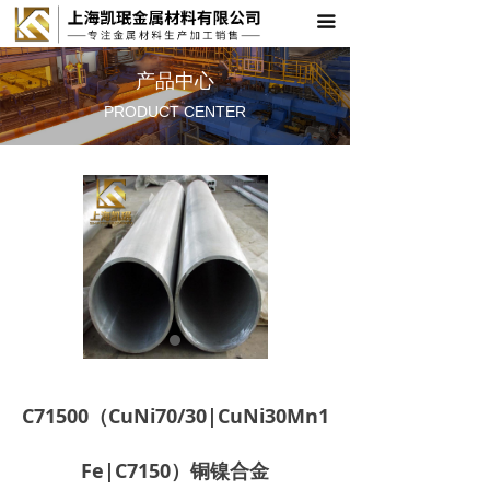
끀
首页
关于凯珉
产品中心
PRODUCT CENTER
产品中心
应用领域
技术支持
新闻资讯
联系我们
C71500（CuNi70/30|CuNi30Mn1
Fe|C7150）铜镍合金