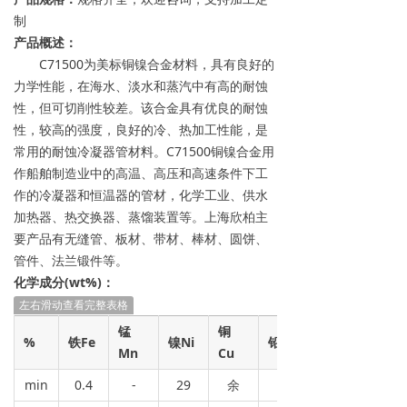
制
产品概述：
C71500为美标铜镍合金材料，具有良好的
力学性能，在海水、淡水和蒸汽中有高的耐蚀
性，但可切削性较差。该合金具有优良的耐蚀
性，较高的强度，良好的冷、热加工性能，是
常用的耐蚀冷凝器管材料。C71500铜镍合金用
作船舶制造业中的高温、高压和高速条件下工
作的冷凝器和恒温器的管材，化学工业、供水
加热器、热交换器、蒸馏装置等。上海欣柏主
要产品有无缝管、板材、带材、棒材、圆饼、
管件、法兰锻件等。
化学成分(wt%)：
左右滑动查看完整表格
锰
铜
%
铁Fe
镍Ni
铅Pb
Mn
Cu
min
0.4
-
29
余
-