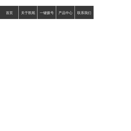
上一个：
BMn3-12，T71620锰白铜丝|锰白铜板|
ꄴ
首页
关于凯珉
一键拨号
产品中心
联系我们
锰白铜带|锰白铜棒
下一个：
ꄲ
C70600（CuNi90/10|CuNi10Fe1.6Mn|C7060）铜镍
合金