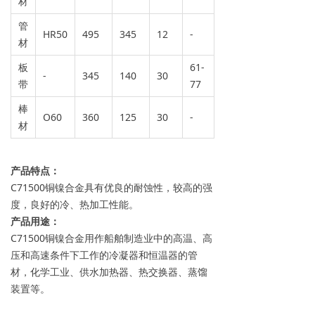
材
管
HR50
495
345
12
-
材
板
61-
-
345
140
30
带
77
棒
O60
360
125
30
-
材
产品特点：
C71500铜镍合金具有优良的耐蚀性，较高的强
度，良好的冷、热加工性能。
产品用途：
C71500铜镍合金用作船舶制造业中的高温、高
压和高速条件下工作的冷凝器和恒温器的管
材，化学工业、供水加热器、热交换器、蒸馏
装置等。