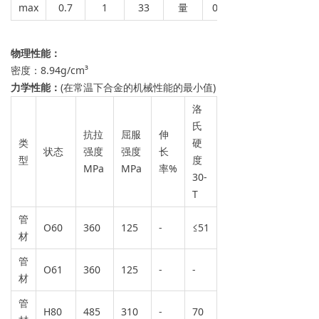
max
0.7
1
33
量
0.05
物理性能：
密度：8.94g/cm³
力学性能：
(在常温下合金的机械性能的最小值)
洛
氏
抗拉
屈服
伸
类
硬
状态
强度
强度
长
型
度
MPa
MPa
率%
30-
T
管
O60
360
125
-
≤51
材
管
O61
360
125
-
-
材
管
H80
485
310
-
70