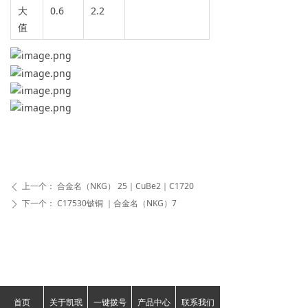
大
0.6
2.2
值
上一个：
合金名（NKG） 25｜CuBe2｜C1720
ꄴ
下一个：
C17530铍铜 ｜合金名（NKG）7
ꄲ
首页
关于凯珉
一键拨号
产品中心
联系我们