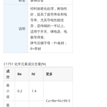
标签
铍铜合金
经时效硬化处理，耐蚀性
好，提高了疲劳寿命和电
导率。尤其导电性能优
异，是纯铜的一半以上。
说明
适用于开关、继电器、电
极等弹簧。
牌号后缀字母：P=板材；
R=带材
C1751 化学元素成分含量(%)
成
Be
Ni
更多
分
最
小
0.2
1.4
值
Cu+Be+Ni≥99.5
最